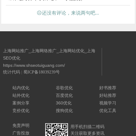
☹还没有评论，来说两句吧...
上海网站推广_上海网络推广_上海网站优化_上海
SEO优化
https://www.shseotuiguang.com/
统计代码
|
蜀ICP备18039239号
Powered By 城南二哥
站内优化
谷歌优化
好书推荐
站外优化
百度优化
好站推荐
案例分享
360优化
视频学习
竞价优化
搜狗优化
优化工具
免责声明
用手机扫描二维码
广告投放
关注获取更多资讯