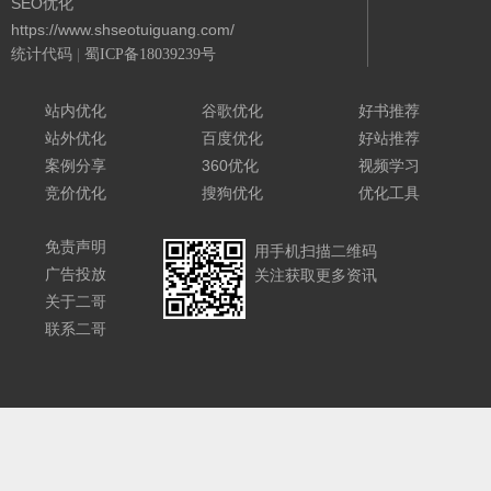
SEO优化
https://www.shseotuiguang.com/
统计代码
|
蜀ICP备18039239号
Powered By 城南二哥
站内优化
谷歌优化
好书推荐
站外优化
百度优化
好站推荐
案例分享
360优化
视频学习
竞价优化
搜狗优化
优化工具
免责声明
用手机扫描二维码
广告投放
关注获取更多资讯
关于二哥
联系二哥