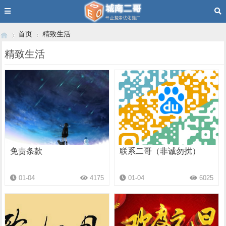
首页
精致生活
精致生活
慢生活
›
›
免责条款
联系二哥（非诚勿扰）
01-04
4175
01-04
6025