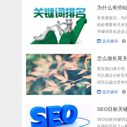
母线槽。 第10
为什么有些
常有朋友问，为
松松博客和月光博
关键词排名还这
一、先说说搜索
选关键词
新以及算法的改
始只能通过网站关
怎么做长尾
首先我们来介绍
可以通过分析竞
词可以超过竞争
足什么样的要求
选关键词
时，可以不必担
词。这一点很容易
SEO目标关
SEO目标关键
化得好不好？一