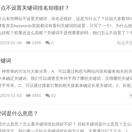
：地区 品牌 关键词。...
站点不设置关键词排名却很好？
什么有些网站不设置关键词，排名还很好，这是为什么了？比如大多数SE
客首页keywords里面都没有看到关键词的设置，只写了一个/。为什么
么好呢？权重还这么高呢？关键词不是很重要的吗，他们怎么不设置了？
引擎技术的改变现在的搜索引擎，从开始的1.0版本逐步升级，在经过十
2019-01-06
1495
0
站点不
变后，现在已经可以自动识别关键字可以找到许多相关的东西，变得越来
键字识别内容，到如今通过内容识别关键词，关键...
关键词
 种简单的方法与大家分享：A、可以通过构思与网站内容和服务相关的关
争来确定关键词。我们可以调查竞争对手用了哪些关键词，没用哪些关键
对手等等。C、可以通过搜索引擎的相关搜索来确定长尾关键词。2、长尾
?首先，长尾关键词应该与我们的网站内容相关。这样当我们针对某个关
2019-01-03
3491
62
心因为关键字堆砌而受到搜索引擎的惩罚。其次，长尾关键词必须是用户
理解，一个没有用户搜索的词即使你把它排到也不能给你网站带...
键词是什么意思？
词是什么意思？怎么看关键词优化得好不好？ 目标关键词是什么意思？怎么
般情况下，我们看一个站点关键词优化得怎么样，主要通过以下几点：1