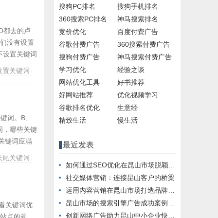
搜狗PC排名
搜狗手机排名
360搜索PC排名
神马搜索排名
O都去的卢
竞价优化
百度付费广告
他们没有设置
谷歌付费广告
360搜索付费广告
不设置关键词
搜狗付费广告
神马搜索付费广告
几年不断的更
学习优化
经验之谈
设置关键词
越智能。从开
网站优化工具
好书推荐
好网站推荐
优化视频学习
谷歌排名优化
生意经
键词。B、
精致生活
慢生活
词，哪些关键
关键词应满
最近发表
键字做优化
长尾关键词
有可能查询的
如何通过SEO优化在昆山市场脱颖而出
社交媒体营销：连接昆山客户的桥梁
运用内容营销在昆山市场打造品牌影响力
昆山市场的搜索引擎广告成功案例分析
看关键词优
创新网络广告助力昆山中小企业快速成长
、站点的规