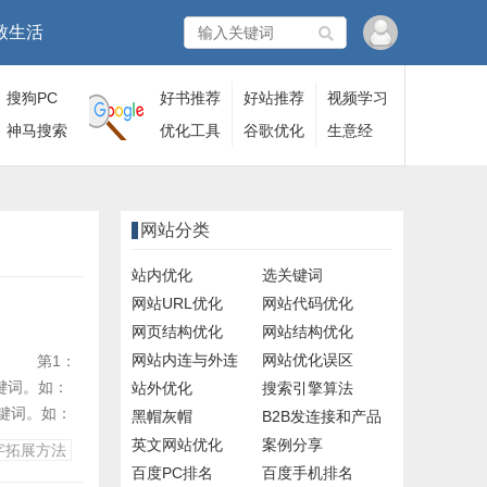
致生活
搜狗PC
好书推荐
好站推荐
视频学习
端
神马搜索
优化工具
谷歌优化
生意经
网站分类
站内优化
选关键词
网站URL优化
网站代码优化
网页结构优化
网站结构优化
网站内连与外连
网站优化误区
： 第1：
键词。如：
站外优化
搜索引擎算法
键词。如：
黑帽灰帽
B2B发连接和产品
矿用 母线
英文网站优化
案例分享
字拓展方法
天强有限公司
百度PC排名
百度手机排名