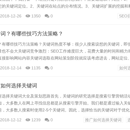
定的关键词定位。2、关键词在站点的分布情况。3、关键词扩展的挖掘和
的标题标签是否书写规范。5、Description Tag-描述标签、关键词标签
2018-12-26
1350
0
SEO
理利用。6、关键词密度以及关键词在网页上的位置。7、关键词的字体、特
、隐藏文本和链接...
键词？有哪些技巧方法策略？
？有哪些技巧方法策略？关键词热度不够：很少人搜索设想的关键词，即
量也不会大关键词竞争激烈：SEO工作难度巨大，花费大量的时间和精力
直接影响网站内容关键词选取在网站策划阶段就应该考虑进去，网站定位
特点、目标群体所在区域等因素都或大或小影响关键词的选取一.选择关键
2018-12-14
1135
0
如何
不能过于宽泛，也就是说尽量不要选取通用关键词大家都知道，“手机“这个
果能在该关键词上取得好的排名则肯定能引入不错的流量进...
广如何选择关键词
何选择关键词大全及策划思路首先，关键词的研究选择是搜索引擎营销活
知，大多数人在网上寻找信息都是从搜索引擎开始。我们都是通过输入关
前，大多数人搜索时使用2-5个关键词。因此，选择恰当的关键词对于优
因为搜索引擎主要提供与关键词有关的内容，比起那些没有用关键词来描
2018-12-12
1239
0
推广如何选择关键词
尤为逊色。网页上如果有相关的关键词，该网站的排名会更靠前。其秘籍