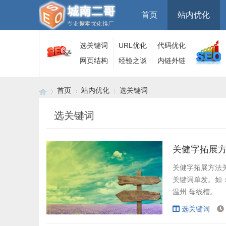
首页
站内优化
选关键词
URL优化
代码优化
网页结构
经验之谈
内链外链
首页
站内优化
选关键词
选关键词
›
›
›
关健字拓展
关健字拓展方法
关键词单发。如：
温州 母线槽。
华都牌 母线槽
选关键词
槽。 第8：材