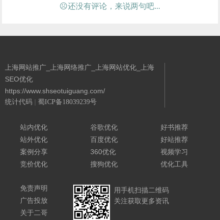
☹还没有评论，来说两句吧...
上海网站推广_上海网络推广_上海网站优化_上海
SEO优化
https://www.shseotuiguang.com/
统计代码
|
蜀ICP备18039239号
Powered By 城南二哥
站内优化
谷歌优化
好书推荐
站外优化
百度优化
好站推荐
案例分享
360优化
视频学习
竞价优化
搜狗优化
优化工具
免责声明
用手机扫描二维码
广告投放
关注获取更多资讯
关于二哥