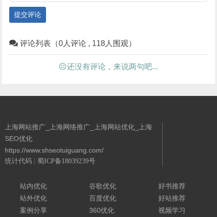
提交评论
评论列表（0人评论 , 118人围观）
☹还没有评论，来说两句吧...
上海网站推广_上海网络推广_上海网站优化_上海
SEO优化
https://www.shseotuiguang.com/
统计代码
|
蜀ICP备18039239号
Powered By 城南二哥
站内优化
谷歌优化
好书推荐
站外优化
百度优化
好站推荐
案例分享
360优化
视频学习