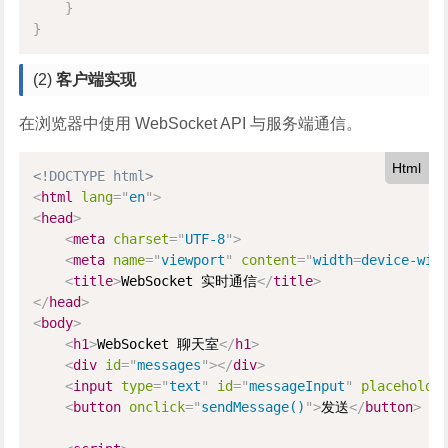
}
}
(2)
客户端实现
在浏览器中使用 WebSocket API 与服务端通信。
Html
<!DOCTYPE html>
<
html
lang
=
"
en
"
>
<
head
>
<
meta
charset
=
"
UTF-8
"
>
<
meta
name
=
"
viewport
"
content
=
"
width
=
device-wid
<
title
>
WebSocket 实时通信
</
title
>
</
head
>
<
body
>
<
h1
>
WebSocket 聊天室
</
h1
>
<
div
id
=
"
messages
"
>
</
div
>
<
input
type
=
"
text
"
id
=
"
messageInput
"
placeholde
<
button
onclick
=
"
sendMessage()
"
>
发送
</
button
>