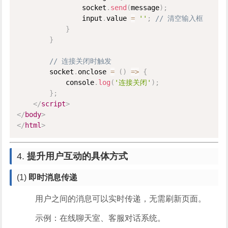
                socket
.
send
(
message
)
;
                input
.
value 
=
''
;
// 清空输入框
}
}
// 连接关闭时触发
        socket
.
onclose 
=
(
)
=
>
{
            console
.
log
(
'连接关闭'
)
;
}
;
</
script
>
</
body
>
</
html
>
4.
提升用户互动的具体方式
(1)
即时消息传递
用户之间的消息可以实时传递，无需刷新页面。
示例：在线聊天室、客服对话系统。