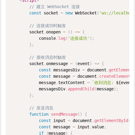
<
script
>
// 建立 WebSocket 连接
const
 socket 
=
new
WebSocket
(
'ws://localhos
// 连接成功时触发
        socket
.
onopen 
=
(
)
=
>
{
            console
.
log
(
'连接成功'
)
;
}
;
// 接收消息时触发
        socket
.
onmessage 
=
(
event
)
=
>
{
const
 messagesDiv 
=
 document
.
getElement
const
 message 
=
 document
.
createElement
(
            message
.
textContent 
=
`收到消息: 
${
event
            messagesDiv
.
appendChild
(
message
)
;
}
;
// 发送消息
function
sendMessage
(
)
{
const
 input 
=
 document
.
getElementById
(
'
const
 message 
=
 input
.
value
;
if
(
message
)
{