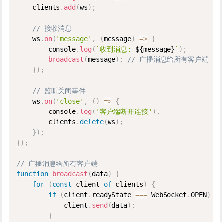
    clients
.
add
(
ws
)
;
// 接收消息
    ws
.
on
(
'message'
,
(
message
)
=
>
{
        console
.
log
(
`收到消息: 
${
message
}
`
)
;
broadcast
(
message
)
;
// 广播消息给所有客户端
}
)
;
// 监听关闭事件
    ws
.
on
(
'close'
,
(
)
=
>
{
        console
.
log
(
'客户端断开连接'
)
;
        clients
.
delete
(
ws
)
;
}
)
;
}
)
;
// 广播消息给所有客户端
function
broadcast
(
data
)
{
for
(
const
 client 
of
 clients
)
{
if
(
client
.
readyState 
===
 WebSocket
.
OPEN
)
{
            client
.
send
(
data
)
;
}