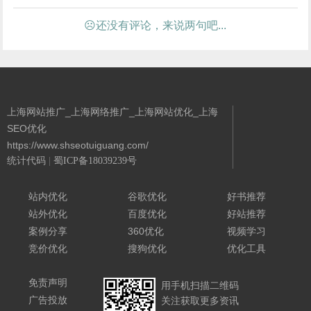
☹还没有评论，来说两句吧...
上海网站推广_上海网络推广_上海网站优化_上海
SEO优化
https://www.shseotuiguang.com/
统计代码
|
蜀ICP备18039239号
Powered By 城南二哥
站内优化
谷歌优化
好书推荐
站外优化
百度优化
好站推荐
案例分享
360优化
视频学习
竞价优化
搜狗优化
优化工具
免责声明
用手机扫描二维码
广告投放
关注获取更多资讯