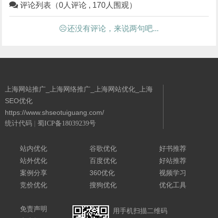
评论列表（0人评论 , 170人围观）
☹还没有评论，来说两句吧...
上海网站推广_上海网络推广_上海网站优化_上海
SEO优化
https://www.shseotuiguang.com/
统计代码
|
蜀ICP备18039239号
Powered By 城南二哥
站内优化
谷歌优化
好书推荐
站外优化
百度优化
好站推荐
案例分享
360优化
视频学习
竞价优化
搜狗优化
优化工具
免责声明
用手机扫描二维码