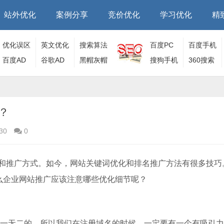
站外优化
案例分享
竞价优化
学习优化
精
优化误区
英文优化
搜索算法
百度PC
百度手机
百度AD
谷歌AD
黑帽灰帽
端
搜狗手机
端
360搜索
端
？
30
0
和推广方式。如今，网站关键词优化和排名推广方法有很多技巧
么企业网站推广应该注意哪些优化细节呢？
独一无二的。所以我们在注册域名的时候，一定要有一个有吸引