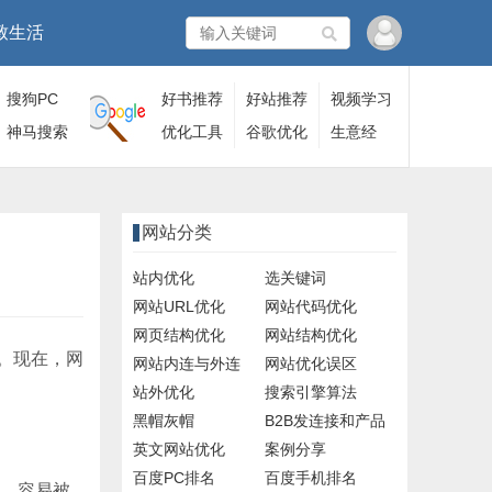
致生活
搜狗PC
好书推荐
好站推荐
视频学习
端
神马搜索
优化工具
谷歌优化
生意经
网站分类
站内优化
选关键词
网站URL优化
网站代码优化
网页结构优化
网站结构优化
。现在，网
网站内连与外连
网站优化误区
站外优化
搜索引擎算法
黑帽灰帽
B2B发连接和产品
英文网站优化
案例分享
百度PC排名
百度手机排名
力，容易被