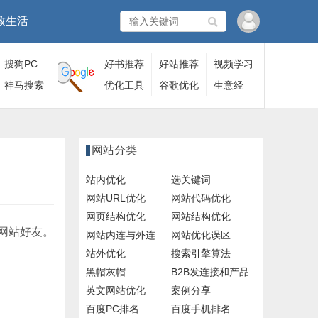
致生活
搜狗PC
好书推荐
好站推荐
视频学习
端
神马搜索
优化工具
谷歌优化
生意经
网站分类
站内优化
选关键词
网站URL优化
网站代码优化
网页结构优化
网站结构优化
网站好友。
网站内连与外连
网站优化误区
站外优化
搜索引擎算法
黑帽灰帽
B2B发连接和产品
英文网站优化
案例分享
百度PC排名
百度手机排名