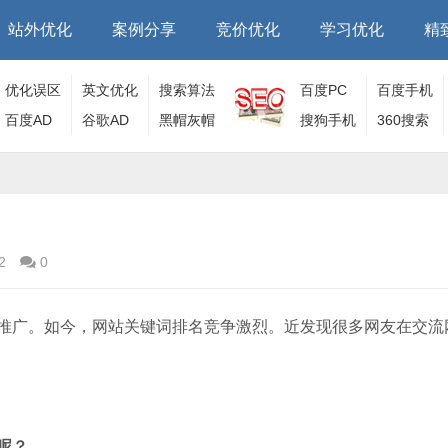
站外优化
案例分享
竞价优化
学习优化
精
优化误区
英文优化
搜索算法
百度PC
百度手机
百度AD
谷歌AD
黑帽灰帽
端
搜狗手机
端
360搜索
端
2
0
推广。如今，网站关键词排名竞争激烈。近发现很多网友在交流
呢？