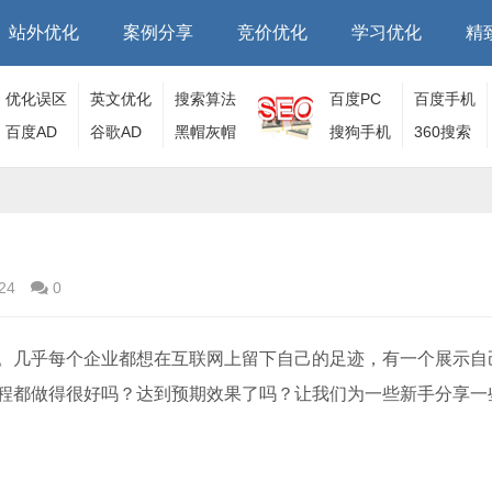
站外优化
案例分享
竞价优化
学习优化
精
优化误区
英文优化
搜索算法
百度PC
百度手机
百度AD
谷歌AD
黑帽灰帽
端
搜狗手机
端
360搜索
端
24
0
。几乎每个企业都想在互联网上留下自己的足迹，有一个展示自
程都做得很好吗？达到预期效果了吗？让我们为一些新手分享一