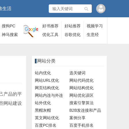
致生活
搜狗PC
好书推荐
好站推荐
视频学习
端
神马搜索
优化工具
谷歌优化
生意经
网站分类
站内优化
选关键词
网站URL优化
网站代码优化
网页结构优化
网站结构优化
己产品的平
网站内连与外连
网站优化误区
站外优化
搜索引擎算法
些网站建设
黑帽灰帽
B2B发连接和产品
英文网站优化
案例分享
百度PC排名
百度手机排名