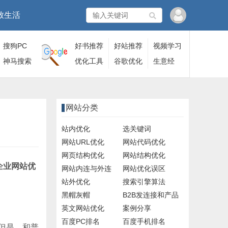
致生活
搜狗PC
好书推荐
好站推荐
视频学习
端
神马搜索
优化工具
谷歌优化
生意经
网站分类
站内优化
选关键词
网站URL优化
网站代码优化
网页结构优化
网站结构优化
企业网站优
网站内连与外连
网站优化误区
站外优化
搜索引擎算法
黑帽灰帽
B2B发连接和产品
英文网站优化
案例分享
百度PC排名
百度手机排名
但是，和普