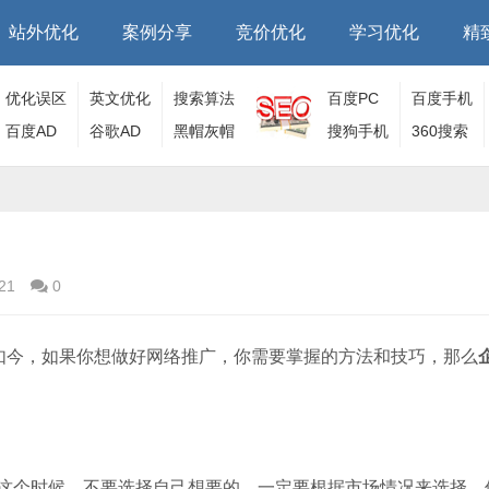
站外优化
案例分享
竞价优化
学习优化
精
优化误区
英文优化
搜索算法
百度PC
百度手机
百度AD
谷歌AD
黑帽灰帽
端
搜狗手机
端
360搜索
端
21
0
。如今，如果你想做好网络推广，你需要掌握的方法和技巧，那么
这个时候，不要选择自己想要的，一定要根据市场情况来选择。