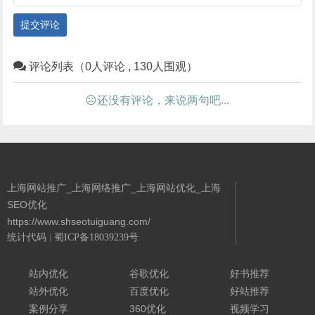
提交评论
评论列表（0人评论 , 130人围观）
☹还没有评论，来说两句吧...
上海网站推广_上海网络推广_上海网站优化_上海
SEO优化
https://www.shseotuiguang.com/
统计代码
|
蜀ICP备18039239号
Powered By 城南二哥
站内优化
谷歌优化
好书推荐
站外优化
百度优化
好站推荐
案例分享
360优化
视频学习